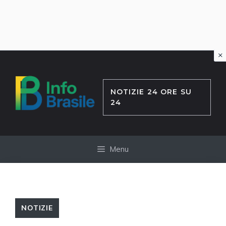
×
Vai
al
contenuto
NOTIZIE 24 ORE SU
24
Menu
NOTIZIE