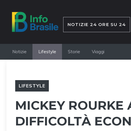
Vai
al
contenuto
NOTIZIE 24 ORE SU 24
Notizie
Lifestyle
Storie
Viaggi
LIFESTYLE
MICKEY ROURKE
DIFFICOLTÀ ECON