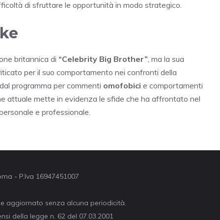
ficoltà di sfruttare le opportunità in modo strategico.
rke
ione britannica di
“Celebrity Big Brother”
, ma la sua
iticato per il suo comportamento nei confronti della
so dal programma per commenti
omofobici
e comportamenti
one attuale mette in evidenza le sfide che ha affrontato nel
à personale e professionale.
 Roma - P.Iva 16947451007
ne aggiornato senza alcuna periodicità.
nsi della legge n. 62 del 07.03.2001