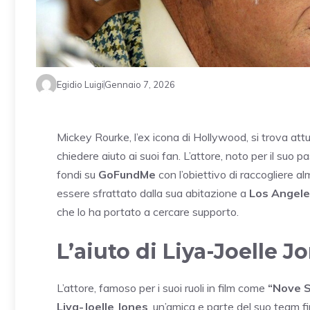
Egidio Luigi
Gennaio 7, 2026
Mickey Rourke, l’ex icona di Hollywood, si trova attu
chiedere aiuto ai suoi fan. L’attore, noto per il suo 
fondi su
GoFundMe
con l’obiettivo di raccogliere 
essere sfrattato dalla sua abitazione a
Los Angel
che lo ha portato a cercare supporto.
L’aiuto di Liya-Joelle J
L’attore, famoso per i suoi ruoli in film come
“Nove 
Liya-Joelle Jones
, un’amica e parte del suo team f