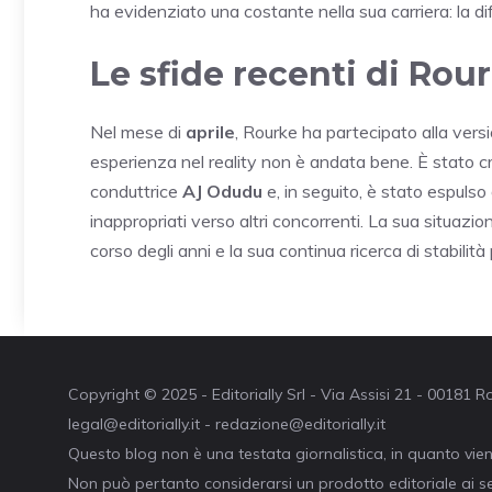
ha evidenziato una costante nella sua carriera: la dif
Le sfide recenti di Rou
Nel mese di
aprile
, Rourke ha partecipato alla vers
esperienza nel reality non è andata bene. È stato cr
conduttrice
AJ Odudu
e, in seguito, è stato espul
inappropriati verso altri concorrenti. La sua situazi
corso degli anni e la sua continua ricerca di stabilit
Copyright © 2025 - Editorially Srl - Via Assisi 21 - 00181
legal@editorially.it - redazione@editorially.it
Questo blog non è una testata giornalistica, in quanto vie
Non può pertanto considerarsi un prodotto editoriale ai se