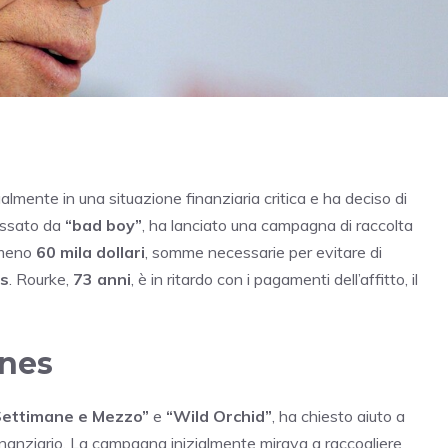
almente in una situazione finanziaria critica e ha deciso di
passato da
“bad boy”
, ha lanciato una campagna di raccolta
almeno
60 mila dollari
, somme necessarie per evitare di
es
. Rourke,
73 anni
, è in ritardo con i pagamenti dell’affitto, il
ones
Settimane e Mezzo”
e
“Wild Orchid”
, ha chiesto aiuto a
inanziario. La campagna inizialmente mirava a raccogliere