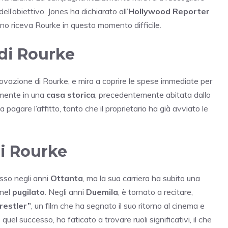
ll’obiettivo. Jones ha dichiarato all’
Hollywood Reporter
 riceva Rourke in questo momento difficile.
 di Rourke
ovazione di Rourke, e mira a coprire le spese immediate per
almente in una
casa storica
, precedentemente abitata dallo
 a pagare l’affitto, tanto che il proprietario ha già avviato le
di Rourke
sso negli anni
Ottanta
, ma la sua carriera ha subito una
 nel
pugilato
. Negli anni
Duemila
, è tornato a recitare,
estler”
, un film che ha segnato il suo ritorno al cinema e
 quel successo, ha faticato a trovare ruoli significativi, il che