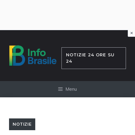
×
Vai
al
contenuto
NOTIZIE 24 ORE SU
24
Menu
NOTIZIE