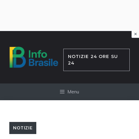
×
Vai
al
contenuto
NOTIZIE 24 ORE SU
24
Menu
NOTIZIE