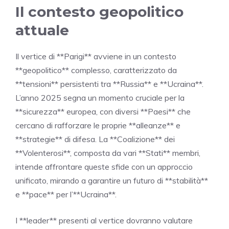
Il contesto geopolitico
attuale
Il vertice di **Parigi** avviene in un contesto
**geopolitico** complesso, caratterizzato da
**tensioni** persistenti tra **Russia** e **Ucraina**.
L’anno 2025 segna un momento cruciale per la
**sicurezza** europea, con diversi **Paesi** che
cercano di rafforzare le proprie **alleanze** e
**strategie** di difesa. La **Coalizione** dei
**Volenterosi**, composta da vari **Stati** membri,
intende affrontare queste sfide con un approccio
unificato, mirando a garantire un futuro di **stabilità**
e **pace** per l’**Ucraina**.
I **leader** presenti al vertice dovranno valutare