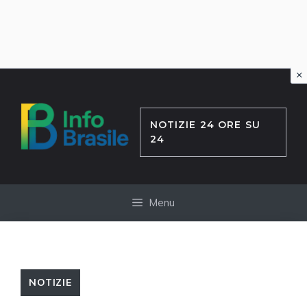
×
Vai
al
contenuto
NOTIZIE 24 ORE SU
24
Menu
NOTIZIE