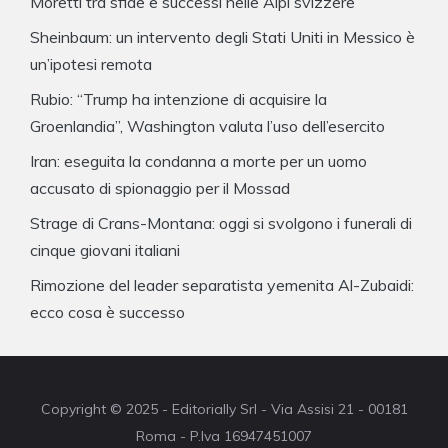
Moretti tra sfide e successi nelle Alpi svizzere
Sheinbaum: un intervento degli Stati Uniti in Messico è
un’ipotesi remota
Rubio: “Trump ha intenzione di acquisire la
Groenlandia”, Washington valuta l’uso dell’esercito
Iran: eseguita la condanna a morte per un uomo
accusato di spionaggio per il Mossad
Strage di Crans-Montana: oggi si svolgono i funerali di
cinque giovani italiani
Rimozione del leader separatista yemenita Al-Zubaidi:
ecco cosa è successo
Copyright © 2025 - Editorially Srl - Via Assisi 21 - 00181
Roma - P.Iva 16947451007