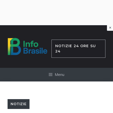
×
Vai
al
contenuto
NOTIZIE 24 ORE SU
24
Menu
NOTIZIE