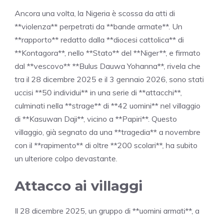
Ancora una volta, la Nigeria è scossa da atti di
**violenza** perpetrati da **bande armate**. Un
**rapporto** redatto dalla **diocesi cattolica** di
**Kontagora**, nello **Stato** del **Niger**, e firmato
dal **vescovo** **Bulus Dauwa Yohanna**, rivela che
tra il 28 dicembre 2025 e il 3 gennaio 2026, sono stati
uccisi **50 individui** in una serie di **attacchi**,
culminati nella **strage** di **42 uomini** nel villaggio
di **Kasuwan Daji**, vicino a **Papiri**. Questo
villaggio, già segnato da una **tragedia** a novembre
con il **rapimento** di oltre **200 scolari**, ha subito
un ulteriore colpo devastante.
Attacco ai villaggi
Il 28 dicembre 2025, un gruppo di **uomini armati**, a