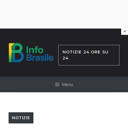
×
Vai
al
contenuto
NOTIZIE 24 ORE SU
24
Menu
NOTIZIE