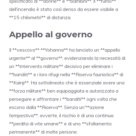
specificato di **donne** e **bambini**. Il **fumo**
dell’incendio è stato così denso da essere visibile a
**15 chilometri** di distanza.
Appello al governo
Il **vescovo** **Yohanna** ha lanciato un **appello
urgente** al **governo**, evidenziando la necessità di
un **intervento militare** decisivo per eliminare i
**banditi** e i loro rifugi nella **Riserva faunistica** di
**Kainji**. Ha sottolineato che è essenziale avere una
**forza militare** ben equipaggiata e autorizzata a
perseguire e affrontare i **banditi** ogni volta che
escono dalla **Riserva**. Senza un’**azione
tempestiva**, avverte, il rischio è di una continua
**perdita di vite umane** e di uno **sfollamento
permanente** di molte persone.