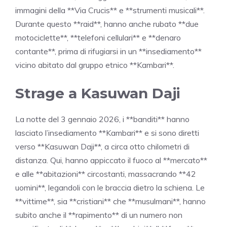
immagini della **Via Crucis** e **strumenti musicali**.
Durante questo **raid**, hanno anche rubato **due
motociclette**, **telefoni cellulari** e **denaro
contante**, prima di rifugiarsi in un **insediamento**
vicino abitato dal gruppo etnico **Kambari**.
Strage a Kasuwan Daji
La notte del 3 gennaio 2026, i **banditi** hanno
lasciato l’insediamento **Kambari** e si sono diretti
verso **Kasuwan Daji**, a circa otto chilometri di
distanza. Qui, hanno appiccato il fuoco al **mercato**
e alle **abitazioni** circostanti, massacrando **42
uomini**, legandoli con le braccia dietro la schiena. Le
**vittime**, sia **cristiani** che **musulmani**, hanno
subito anche il **rapimento** di un numero non