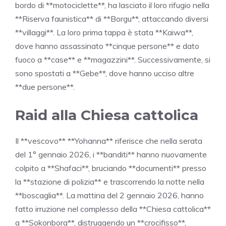
bordo di **motociclette**, ha lasciato il loro rifugio nella
**Riserva faunistica** di **Borgu**, attaccando diversi
**villaggi**. La loro prima tappa è stata **Kaiwa**,
dove hanno assassinato **cinque persone** e dato
fuoco a **case** e **magazzini**. Successivamente, si
sono spostati a **Gebe**, dove hanno ucciso altre
**due persone**.
Raid alla Chiesa cattolica
Il **vescovo** **Yohanna** riferisce che nella serata
del 1° gennaio 2026, i **banditi** hanno nuovamente
colpito a **Shafaci**, bruciando **documenti** presso
la **stazione di polizia** e trascorrendo la notte nella
**boscaglia**. La mattina del 2 gennaio 2026, hanno
fatto irruzione nel complesso della **Chiesa cattolica**
a **Sokonbora**, distruggendo un **crocifisso**,