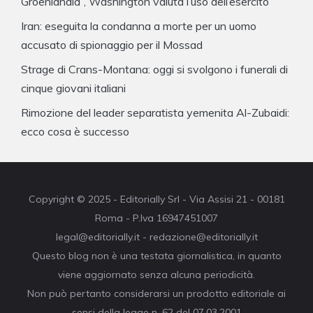
Groenlandia”, Washington valuta l’uso dell’esercito
Iran: eseguita la condanna a morte per un uomo
accusato di spionaggio per il Mossad
Strage di Crans-Montana: oggi si svolgono i funerali di
cinque giovani italiani
Rimozione del leader separatista yemenita Al-Zubaidi:
ecco cosa è successo
Copyright © 2025 - Editorially Srl - Via Assisi 21 - 00181
Roma - P.Iva 16947451007
legal@editorially.it - redazione@editorially.it
Questo blog non è una testata giornalistica, in quanto
viene aggiornato senza alcuna periodicità.
Non può pertanto considerarsi un prodotto editoriale ai
sensi della legge n. 62 del 07.03.2001