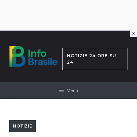
×
Vai
al
contenuto
NOTIZIE 24 ORE SU
24
Menu
NOTIZIE