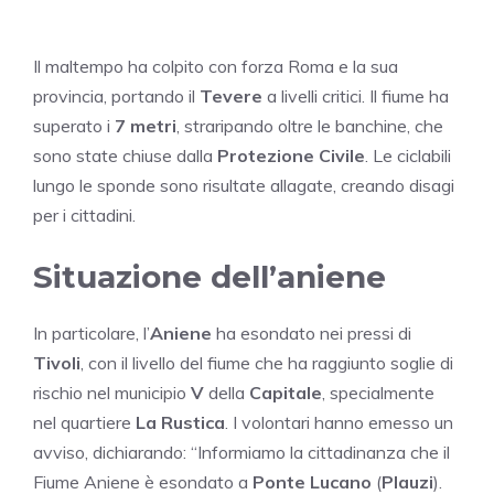
Il maltempo ha colpito con forza Roma e la sua
provincia, portando il
Tevere
a livelli critici. Il fiume ha
superato i
7 metri
, straripando oltre le banchine, che
sono state chiuse dalla
Protezione Civile
. Le ciclabili
lungo le sponde sono risultate allagate, creando disagi
per i cittadini.
Situazione dell’aniene
In particolare, l’
Aniene
ha esondato nei pressi di
Tivoli
, con il livello del fiume che ha raggiunto soglie di
rischio nel municipio
V
della
Capitale
, specialmente
nel quartiere
La Rustica
. I volontari hanno emesso un
avviso, dichiarando: “Informiamo la cittadinanza che il
Fiume Aniene è esondato a
Ponte Lucano
(
Plauzi
).