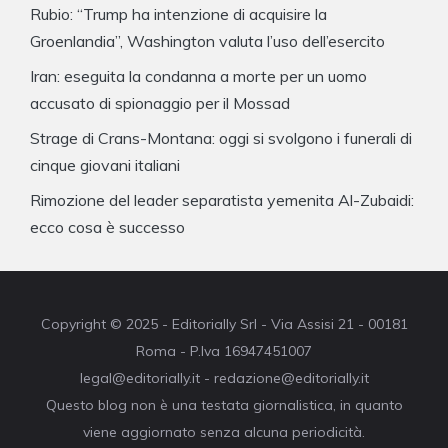
Rubio: “Trump ha intenzione di acquisire la
Groenlandia”, Washington valuta l’uso dell’esercito
Iran: eseguita la condanna a morte per un uomo
accusato di spionaggio per il Mossad
Strage di Crans-Montana: oggi si svolgono i funerali di
cinque giovani italiani
Rimozione del leader separatista yemenita Al-Zubaidi:
ecco cosa è successo
Copyright © 2025 - Editorially Srl - Via Assisi 21 - 00181
Roma - P.Iva 16947451007
legal@editorially.it - redazione@editorially.it
Questo blog non è una testata giornalistica, in quanto
viene aggiornato senza alcuna periodicità.