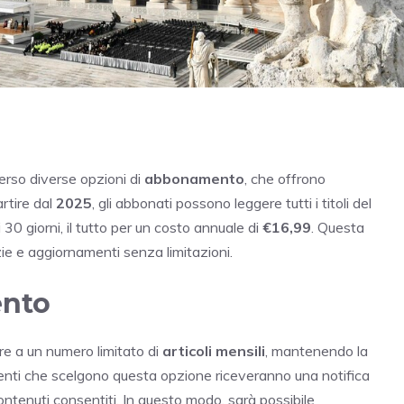
erso diverse opzioni di
abbonamento
, che offrono
artire dal
2025
, gli abbonati possono leggere tutti i titoli del
30 giorni, il tutto per un costo annuale di
€16,99
. Questa
zie e aggiornamenti senza limitazioni.
ento
e a un numero limitato di
articoli mensili
, mantenendo la
Gli utenti che scelgono questa opzione riceveranno una notifica
ontenuti consentiti. In questo modo, sarà possibile