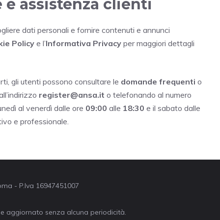
 e assistenza clienti
ogliere dati personali e fornire contenuti e annunci
ie Policy
e l’
Informativa Privacy
per maggiori dettagli
ti, gli utenti possono consultare le
domande frequenti
o
all’indirizzo
register@ansa.it
o telefonando al numero
lunedì al venerdì dalle ore
09:00
alle
18:30
e il sabato dalle
ivo e professionale.
 Roma - P.Iva 16947451007
ne aggiornato senza alcuna periodicità.