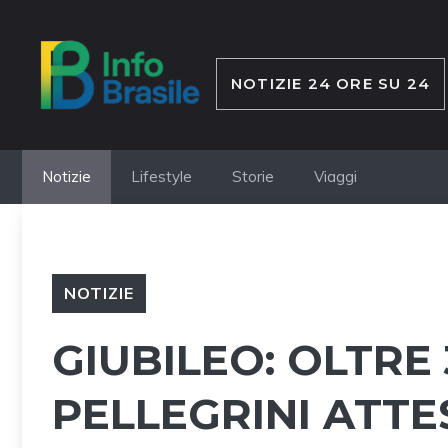
Vai
al
contenuto
NOTIZIE 24 ORE SU 24
Notizie
Lifestyle
Storie
Viaggi
NOTIZIE
GIUBILEO: OLTRE 
PELLEGRINI ATTE