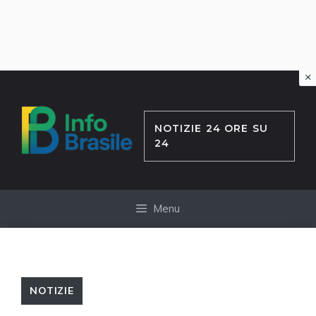
×
Vai
al
contenuto
NOTIZIE 24 ORE SU
24
Menu
NOTIZIE