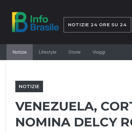
Vai
al
contenuto
NOTIZIE 24 ORE SU 24
Notizie
Lifestyle
Storie
Viaggi
NOTIZIE
VENEZUELA, COR
NOMINA DELCY 