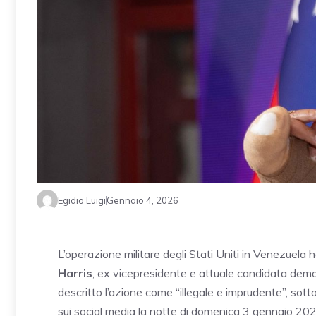
Egidio Luigi
Gennaio 4, 2026
L’operazione militare degli Stati Uniti in Venezuela h
Harris
, ex vicepresidente e attuale candidata democ
descritto l’azione come “illegale e imprudente”, sott
sui social media la notte di domenica 3 gennaio 202