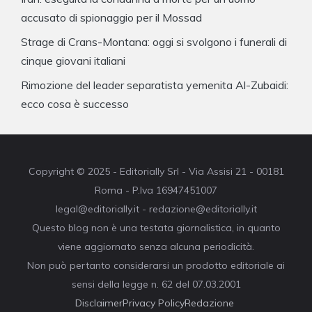
accusato di spionaggio per il Mossad
Strage di Crans-Montana: oggi si svolgono i funerali di
cinque giovani italiani
Rimozione del leader separatista yemenita Al-Zubaidi:
ecco cosa è successo
Copyright © 2025 - Editorially Srl - Via Assisi 21 - 00181
Roma - P.Iva 16947451007
legal@editorially.it - redazione@editorially.it
Questo blog non è una testata giornalistica, in quanto
viene aggiornato senza alcuna periodicità.
Non può pertanto considerarsi un prodotto editoriale ai
sensi della legge n. 62 del 07.03.2001
Disclaimer
Privacy Policy
Redazione