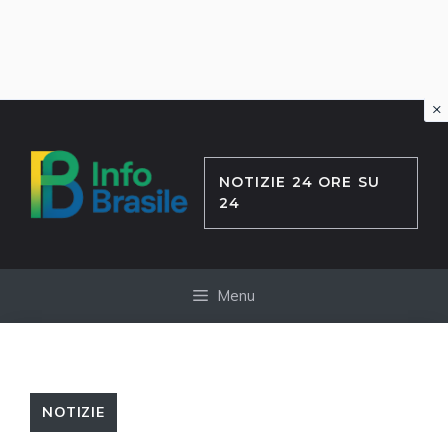
×
Vai
al
contenuto
NOTIZIE 24 ORE SU
24
Menu
NOTIZIE