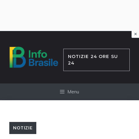
×
Vai
al
contenuto
NOTIZIE 24 ORE SU
24
Menu
NOTIZIE