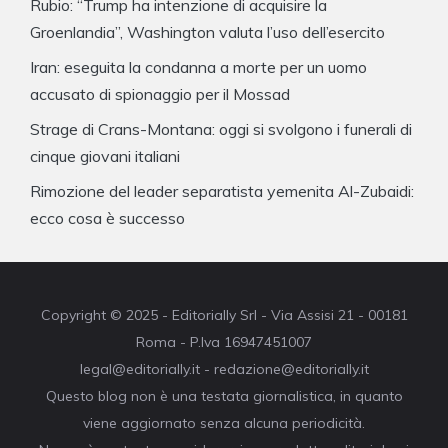
Rubio: “Trump ha intenzione di acquisire la
Groenlandia”, Washington valuta l’uso dell’esercito
Iran: eseguita la condanna a morte per un uomo
accusato di spionaggio per il Mossad
Strage di Crans-Montana: oggi si svolgono i funerali di
cinque giovani italiani
Rimozione del leader separatista yemenita Al-Zubaidi:
ecco cosa è successo
Copyright © 2025 - Editorially Srl - Via Assisi 21 - 00181
Roma - P.Iva 16947451007
legal@editorially.it - redazione@editorially.it
Questo blog non è una testata giornalistica, in quanto
viene aggiornato senza alcuna periodicità.