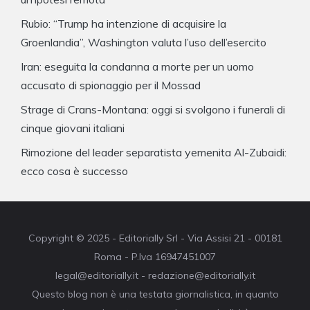
Rubio: “Trump ha intenzione di acquisire la
Groenlandia”, Washington valuta l’uso dell’esercito
Iran: eseguita la condanna a morte per un uomo
accusato di spionaggio per il Mossad
Strage di Crans-Montana: oggi si svolgono i funerali di
cinque giovani italiani
Rimozione del leader separatista yemenita Al-Zubaidi:
ecco cosa è successo
Copyright © 2025 - Editorially Srl - Via Assisi 21 - 00181
Roma - P.Iva 16947451007
legal@editorially.it - redazione@editorially.it
Questo blog non è una testata giornalistica, in quanto