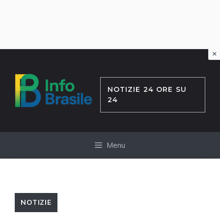
×
Vai
al
contenuto
NOTIZIE 24 ORE SU
24
Menu
NOTIZIE