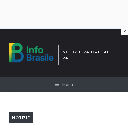
×
Vai
al
contenuto
NOTIZIE 24 ORE SU
24
Menu
NOTIZIE