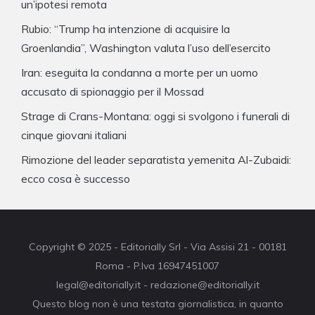
un’ipotesi remota
Rubio: “Trump ha intenzione di acquisire la
Groenlandia”, Washington valuta l’uso dell’esercito
Iran: eseguita la condanna a morte per un uomo
accusato di spionaggio per il Mossad
Strage di Crans-Montana: oggi si svolgono i funerali di
cinque giovani italiani
Rimozione del leader separatista yemenita Al-Zubaidi:
ecco cosa è successo
Copyright © 2025 - Editorially Srl - Via Assisi 21 - 00181
Roma - P.Iva 16947451007
legal@editorially.it - redazione@editorially.it
Questo blog non è una testata giornalistica, in quanto