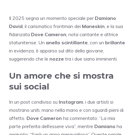
Il 2025 segna un momento speciale per
Damiano
David
, il carismatico frontman dei
Maneskin
, e la sua
fidanzata
Dove Cameron
, nota cantante e attrice
statunitense. Un
anello scintillante
, con un
brillante
in evidenza, è apparso sul dito della giovane,
suggerendo che le
nozze
tra i due siano imminenti.
Un amore che si mostra
sui social
In un post condiviso su
Instagram
, i due artisti si
mostrano uniti, mano nella mano e con sguardi pieni di
affetto.
Dove Cameron
ha commentato: “La mia
parte preferita dell’essere viva”, mentre
Damiano
ha
aggiunto: “Sarà un anno meraviglioso”. Queste parole