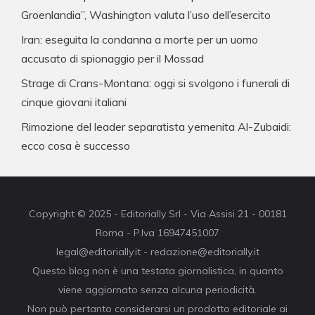
Groenlandia”, Washington valuta l’uso dell’esercito
Iran: eseguita la condanna a morte per un uomo
accusato di spionaggio per il Mossad
Strage di Crans-Montana: oggi si svolgono i funerali di
cinque giovani italiani
Rimozione del leader separatista yemenita Al-Zubaidi:
ecco cosa è successo
Copyright © 2025 - Editorially Srl - Via Assisi 21 - 00181
Roma - P.Iva 16947451007
legal@editorially.it - redazione@editorially.it
Questo blog non è una testata giornalistica, in quanto
viene aggiornato senza alcuna periodicità.
Non può pertanto considerarsi un prodotto editoriale ai