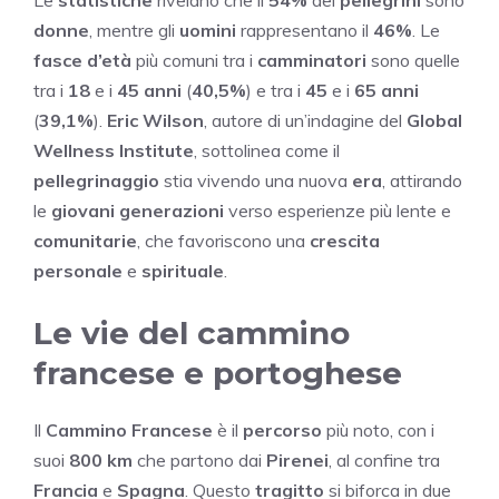
Le
statistiche
rivelano che il
54%
dei
pellegrini
sono
donne
, mentre gli
uomini
rappresentano il
46%
. Le
fasce d’età
più comuni tra i
camminatori
sono quelle
tra i
18
e i
45 anni
(
40,5%
) e tra i
45
e i
65 anni
(
39,1%
).
Eric Wilson
, autore di un’indagine del
Global
Wellness Institute
, sottolinea come il
pellegrinaggio
stia vivendo una nuova
era
, attirando
le
giovani generazioni
verso esperienze più lente e
comunitarie
, che favoriscono una
crescita
personale
e
spirituale
.
Le vie del cammino
francese e portoghese
Il
Cammino Francese
è il
percorso
più noto, con i
suoi
800 km
che partono dai
Pirenei
, al confine tra
Francia
e
Spagna
. Questo
tragitto
si biforca in due