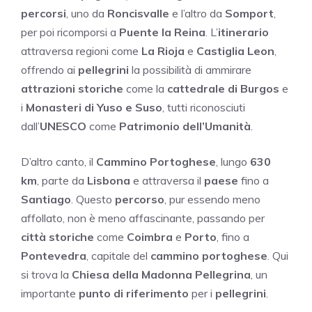
percorsi
, uno da
Roncisvalle
e l’altro da
Somport
,
per poi ricomporsi a
Puente la Reina
. L’
itinerario
attraversa regioni come
La Rioja
e
Castiglia Leon
,
offrendo ai
pellegrini
la possibilità di ammirare
attrazioni storiche
come la
cattedrale di Burgos
e
i
Monasteri di Yuso e Suso
, tutti riconosciuti
dall’
UNESCO
come
Patrimonio dell’Umanità
.
D’altro canto, il
Cammino Portoghese
, lungo
630
km
, parte da
Lisbona
e attraversa il
paese
fino a
Santiago
. Questo
percorso
, pur essendo meno
affollato, non è meno affascinante, passando per
città storiche
come
Coimbra
e
Porto
, fino a
Pontevedra
, capitale del
cammino portoghese
. Qui
si trova la
Chiesa della Madonna Pellegrina
, un
importante
punto di riferimento
per i
pellegrini
.