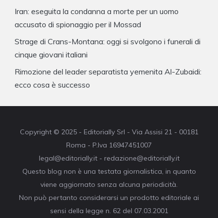
Iran: eseguita la condanna a morte per un uomo
accusato di spionaggio per il Mossad
Strage di Crans-Montana: oggi si svolgono i funerali di
cinque giovani italiani
Rimozione del leader separatista yemenita Al-Zubaidi:
ecco cosa è successo
Copyright © 2025 - Editorially Srl - Via Assisi 21 - 00181
Roma - P.Iva 16947451007
legal@editorially.it - redazione@editorially.it
Questo blog non è una testata giornalistica, in quanto
viene aggiornato senza alcuna periodicità.
Non può pertanto considerarsi un prodotto editoriale ai
sensi della legge n. 62 del 07.03.2001