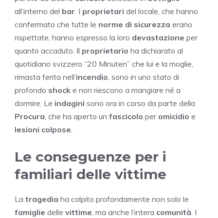
all’interno del
bar
. I
proprietari
del locale, che hanno
confermato che tutte le
norme di sicurezza
erano
rispettate, hanno espresso la loro
devastazione
per
quanto accaduto. Il
proprietario
ha dichiarato al
quotidiano svizzero “20 Minuten” che lui e la moglie,
rimasta ferita nell’
incendio
, sono in uno stato di
profondo
shock
e non riescono a mangiare né a
dormire. Le
indagini
sono ora in corso da parte della
Procura
, che ha aperto un
fascicolo
per
omicidio
e
lesioni colpose
.
Le conseguenze per i
familiari delle vittime
La
tragedia
ha colpito profondamente non solo le
famiglie
delle
vittime
, ma anche l’intera
comunità
. I