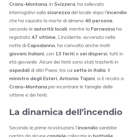
Crans-Montana
, in
Svizzera
, ha sollevato
interrogativi sulla
sicurezza
del locale dopo l’
incendio
che ha causato la morte di almeno
40 persone
,
secondo le
autorità locali
, mentre la
Farnesina
ha
registrato
47 vittime
. L’incidente, avvenuto nella
notte di
Capodanno
, ha coinvolto anche molti
giovani italiani
, con
13 feriti
e
sei dispersi
, tutti in
età giovanile. Alcuni dei feriti sono stati trasferiti in
ospedali
di altri Paesi, tra cui
sette in Italia
. Il
ministro degli Esteri
,
Antonio Tajani
, si è recato a
Crans-Montana
per incontrare le famiglie delle
vittime e dei feriti.
La dinamica dell’incendio
Secondo le prime ricostruzioni, l’
incendio
sarebbe
partito da alcune
candele
collocate in
bottiglie