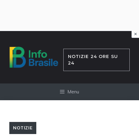
×
Vai
al
contenuto
NOTIZIE 24 ORE SU
24
Menu
NOTIZIE