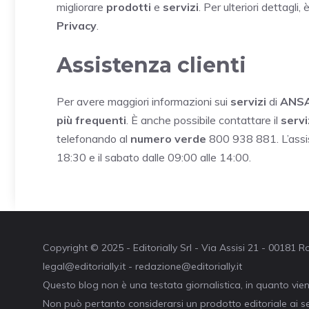
migliorare
prodotti
e
servizi
. Per ulteriori dettagli,
Privacy
.
Assistenza clienti
Per avere maggiori informazioni sui
servizi
di
ANSA
più frequenti
. È anche possibile contattare il
servi
telefonando al
numero verde
800 938 881. L’assist
18:30 e il sabato dalle 09:00 alle 14:00.
Copyright © 2025 - Editorially Srl - Via Assisi 21 - 00181
legal@editorially.it - redazione@editorially.it
Questo blog non è una testata giornalistica, in quanto vie
Non può pertanto considerarsi un prodotto editoriale ai se