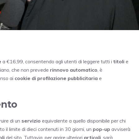
e
a €16,99, consentendo agli utenti di leggere tutti i
titoli
e
piano, che non prevede
rinnovo automatico
, è
enso ai
cookie di profilazione pubblicitaria
e
ento
uire di un
servizio
equivalente a quello disponibile per chi
o il limite di dieci contenuti in 30 giorni, un
pop-up
avviserà
oli
del sito. Tuttavia, per aprire ulteriori
articoli
, sarà