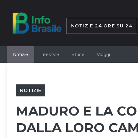
Vai
al
contenuto
NOTIZIE 24 ORE SU 24
Notizie
Lifestyle
Storie
Viaggi
NOTIZIE
MADURO E LA CO
DALLA LORO CAM