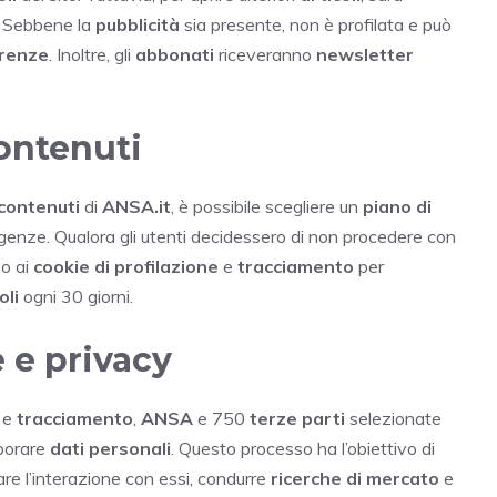
i. Sebbene la
pubblicità
sia presente, non è profilata e può
erenze
. Inoltre, gli
abbonati
riceveranno
newsletter
contenuti
contenuti
di
ANSA.it
, è possibile scegliere un
piano di
igenze. Qualora gli utenti decidessero di non procedere con
so ai
cookie di profilazione
e
tracciamento
per
oli
ogni 30 giorni.
 e privacy
e
tracciamento
,
ANSA
e 750
terze parti
selezionate
aborare
dati personali
. Questo processo ha l’obiettivo di
tare l’interazione con essi, condurre
ricerche di mercato
e