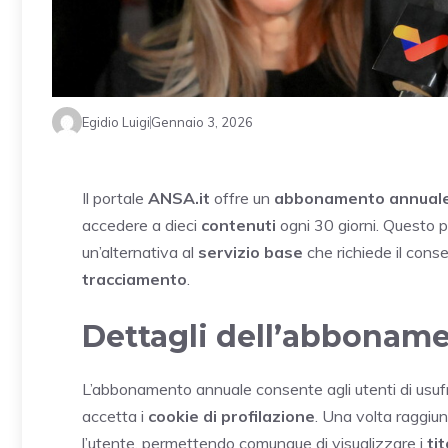
Egidio Luigi
Gennaio 3, 2026
Il portale
ANSA.it
offre un
abbonamento annual
accedere a dieci
contenuti
ogni 30 giorni. Questo 
un’alternativa al
servizio base
che richiede il cons
tracciamento
.
Dettagli dell’abbonam
L’abbonamento annuale consente agli utenti di usufr
accetta i
cookie di profilazione
. Una volta raggiunt
l’utente, permettendo comunque di visualizzare i
tit