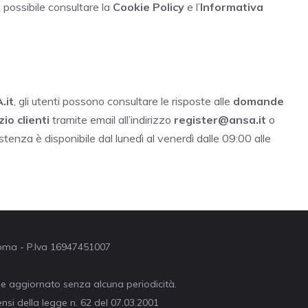
 è possibile consultare la
Cookie Policy
e l’
Informativa
.it
, gli utenti possono consultare le risposte alle
domande
zio clienti
tramite email all’indirizzo
register@ansa.it
o
enza è disponibile dal lunedì al venerdì dalle 09:00 alle
 Roma - P.Iva 16947451007
ne aggiornato senza alcuna periodicità.
nsi della legge n. 62 del 07.03.2001