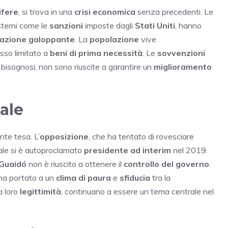
ifere
, si trova in una
crisi economica
senza precedenti. Le
esterni come le
sanzioni
imposte dagli
Stati Uniti
, hanno
lazione galoppante
. La
popolazione
vive
sso limitato a
beni di prima necessità
. Le
sovvenzioni
 bisognosi, non sono riuscite a garantire un
miglioramento
uale
te tesa. L’
opposizione
, che ha tentato di rovesciare
quale si è autoproclamato
presidente ad interim
nel 2019.
Guaidó
non è riuscito a ottenere il
controllo del governo
.
a portato a un
clima di paura
e
sfiducia
tra la
a loro
legittimità
, continuano a essere un tema centrale nel