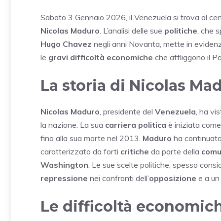
Sabato 3 Gennaio 2026, il Venezuela si trova al cent
Nicolas Maduro
. L’analisi delle sue
politiche
, che s
Hugo Chavez
negli anni Novanta, mette in eviden
le
gravi difficoltà economiche
che affliggono il P
La storia di Nicolas Ma
Nicolas Maduro
, presidente del
Venezuela
, ha vi
la nazione. La sua
carriera politica
è iniziata come
fino alla sua morte nel 2013.
Maduro
ha continuato
caratterizzato da forti
critiche
da parte della
comu
Washington
. Le sue scelte politiche, spesso cons
repressione
nei confronti dell’
opposizione
e a un
Le difficoltà economic