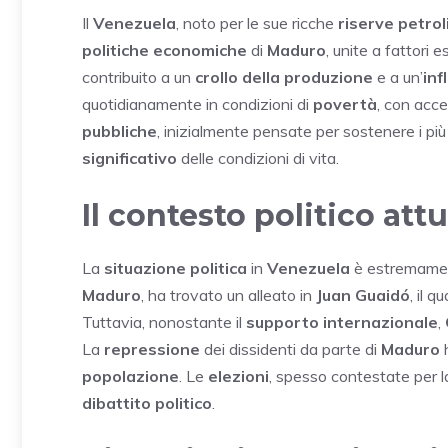
Il
Venezuela
, noto per le sue ricche
riserve petrol
politiche economiche
di
Maduro
, unite a fattori 
contribuito a un
crollo della produzione
e a un’
inf
quotidianamente in condizioni di
povertà
, con acce
pubbliche
, inizialmente pensate per sostenere i più
significativo
delle condizioni di vita.
Il contesto politico att
La
situazione politica
in
Venezuela
è estremamen
Maduro
, ha trovato un alleato in
Juan Guaidó
, il 
Tuttavia, nonostante il
supporto internazionale
,
La
repressione
dei dissidenti da parte di
Maduro
h
popolazione
. Le
elezioni
, spesso contestate per l
dibattito politico
.