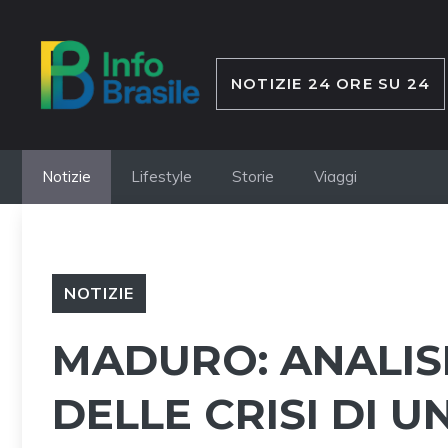
Vai
al
contenuto
NOTIZIE 24 ORE SU 24
Notizie
Lifestyle
Storie
Viaggi
NOTIZIE
MADURO: ANALISI
DELLE CRISI DI U