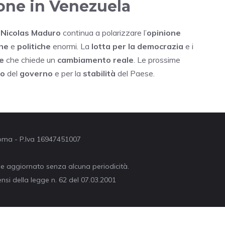
zione in Venezuela
i
Nicolas Maduro
continua a polarizzare l’
opinione
he
e
politiche
enormi. La
lotta per la democrazia
e i
e
che chiede un
cambiamento reale
. Le prossime
no
del
governo
e per la
stabilità
del Paese.
 Roma - P.Iva 16947451007
ne aggiornato senza alcuna periodicità.
nsi della legge n. 62 del 07.03.2001