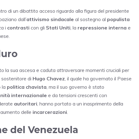
ro di un dibattito acceso riguardo alla figura del presidente
paziano dall’
attivismo sindacale
al sostegno al
populista
za i
contrasti
con gli
Stati Uniti
, la
repressione interna
e
aese.
duro
sto la sua ascesa e caduta attraversare momenti cruciali per
 sostenitore di
Hugo Chavez
, il quale ha governato il Paese
 la
politica chavista
, ma il suo governo è stato
nità internazionale
e da tensioni crescenti con
iderate
autoritari
, hanno portato a un inasprimento della
 aumento delle
incarcerazioni
.
he del Venezuela