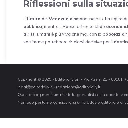
Riflessioni sulla situa
Il
futuro
del
Venezuela
rimane incerto. La figura d
pubblica
, mentre il Paese affronta sfide
economic
diritti umani
è più viva che mai, con la
popolazion
settimane potrebbero rivelarsi decisive per il
desti
Copyright © 2025 - Editorially Srl - Via Assisi 21 - 00181
legal@editorially.it - redazione@editorially.it
Questo blog non è una testata giornalistica, in quanto vie
Non può pertanto considerarsi un prodotto editoriale ai se