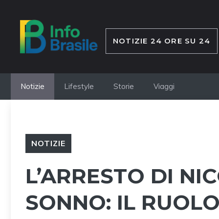
Vai
al
contenuto
NOTIZIE 24 ORE SU 24
Notizie
Lifestyle
Storie
Viaggi
NOTIZIE
L’ARRESTO DI N
SONNO: IL RUOLO