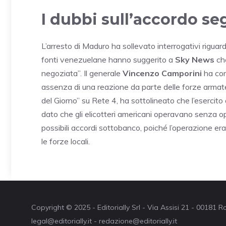
I dubbi sull’accordo se
L’arresto di Maduro ha sollevato interrogativi riguard
fonti venezuelane hanno suggerito a
Sky News
che
negoziata”. Il generale
Vincenzo Camporini
ha con
assenza di una reazione da parte delle forze armate
del Giorno” su Rete 4, ha sottolineato che l’esercito
dato che gli elicotteri americani operavano senza o
possibili accordi sottobanco, poiché l’operazione er
le forze locali.
Copyright © 2025 - Editorially Srl - Via Assisi 21 - 00181
legal@editorially.it - redazione@editorially.it