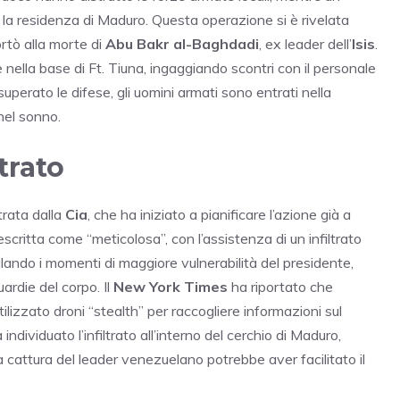
 la residenza di Maduro. Questa operazione si è rivelata
ortò alla morte di
Abu Bakr al-Baghdadi
, ex leader dell’
Isis
.
e nella base di Ft. Tiuna, ingaggiando scontri con il personale
uperato le difese, gli uomini armati sono entrati nella
nel sonno.
ltrato
trata dalla
Cia
, che ha iniziato a pianificare l’azione già a
critta come “meticolosa”, con l’assistenza di un infiltrato
ando i momenti di maggiore vulnerabilità del presidente,
ardie del corpo. Il
New York Times
ha riportato che
ilizzato droni “stealth” per raccogliere informazioni sul
individuato l’infiltrato all’interno del cerchio di Maduro,
 la cattura del leader venezuelano potrebbe aver facilitato il