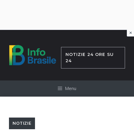
×
Vai
al
contenuto
NOTIZIE 24 ORE SU
24
Menu
NOTIZIE