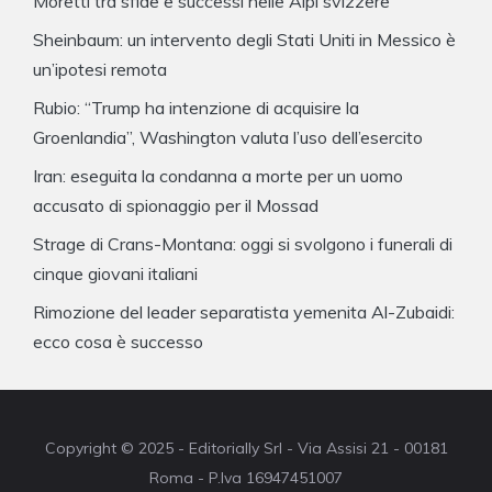
Moretti tra sfide e successi nelle Alpi svizzere
Sheinbaum: un intervento degli Stati Uniti in Messico è
un’ipotesi remota
Rubio: “Trump ha intenzione di acquisire la
Groenlandia”, Washington valuta l’uso dell’esercito
Iran: eseguita la condanna a morte per un uomo
accusato di spionaggio per il Mossad
Strage di Crans-Montana: oggi si svolgono i funerali di
cinque giovani italiani
Rimozione del leader separatista yemenita Al-Zubaidi:
ecco cosa è successo
Copyright © 2025 - Editorially Srl - Via Assisi 21 - 00181
Roma - P.Iva 16947451007