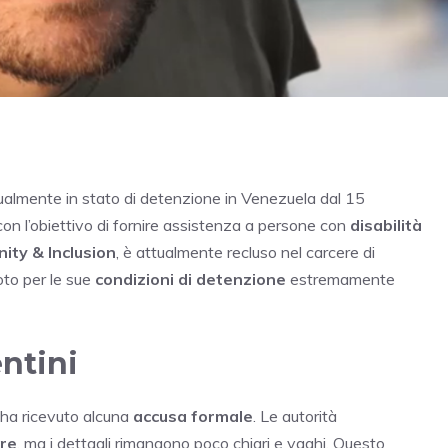
ttualmente in stato di detenzione in Venezuela dal 15
on l’obiettivo di fornire assistenza a persone con
disabilità
ity & Inclusion
, è attualmente recluso nel carcere di
oto per le sue
condizioni di detenzione
estremamente
entini
 ha ricevuto alcuna
accusa formale
. Le autorità
ore
, ma i dettagli rimangono poco chiari e vaghi. Questo