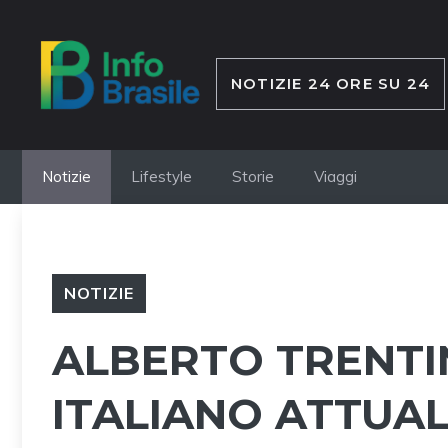
Vai
al
contenuto
NOTIZIE 24 ORE SU 24
Notizie
Lifestyle
Storie
Viaggi
NOTIZIE
ALBERTO TRENTIN
ITALIANO ATTUA