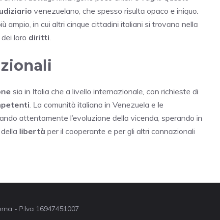
udiziario
venezuelano, che spesso risulta opaco e iniquo.
 ampio, in cui altri cinque cittadini italiani si trovano nella
o dei loro
diritti
.
zionali
one
sia in Italia che a livello internazionale, con richieste di
mpetenti
. La comunità italiana in Venezuela e le
ndo attentamente l’evoluzione della vicenda, sperando in
 della
libertà
per il cooperante e per gli altri connazionali
 Roma - P.Iva 16947451007