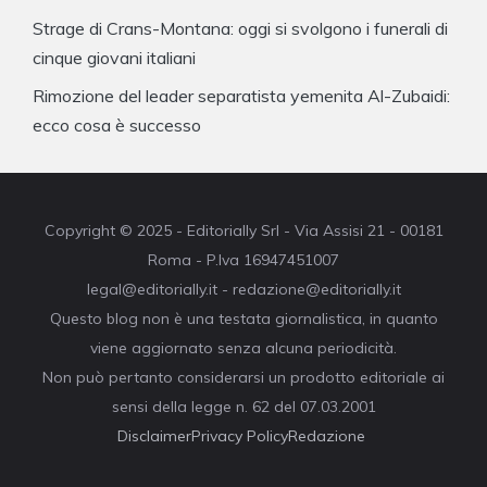
Strage di Crans-Montana: oggi si svolgono i funerali di
cinque giovani italiani
Rimozione del leader separatista yemenita Al-Zubaidi:
ecco cosa è successo
Copyright © 2025 - Editorially Srl - Via Assisi 21 - 00181
Roma - P.Iva 16947451007
legal@editorially.it - redazione@editorially.it
Questo blog non è una testata giornalistica, in quanto
viene aggiornato senza alcuna periodicità.
Non può pertanto considerarsi un prodotto editoriale ai
sensi della legge n. 62 del 07.03.2001
Disclaimer
Privacy Policy
Redazione