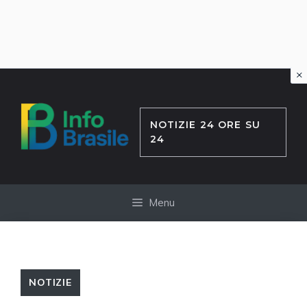
×
Vai
al
contenuto
NOTIZIE 24 ORE SU
24
Menu
NOTIZIE