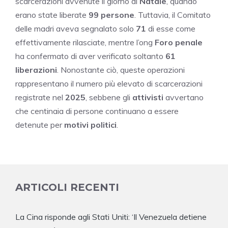
scarcerazioni avvenute il giorno di
Natale
, quando
erano state liberate
99 persone
. Tuttavia, il Comitato
delle madri aveva segnalato solo
71
di esse come
effettivamente rilasciate, mentre l’ong
Foro penale
ha confermato di aver verificato soltanto
61
liberazioni
. Nonostante ciò, queste operazioni
rappresentano il numero più elevato di scarcerazioni
registrate nel
2025
, sebbene gli
attivisti
avvertano
che centinaia di persone continuano a essere
detenute per
motivi politici
.
ARTICOLI RECENTI
La Cina risponde agli Stati Uniti: ‘Il Venezuela detiene