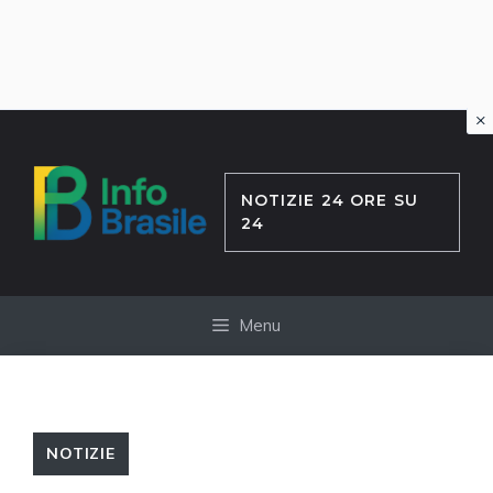
×
Vai
al
contenuto
NOTIZIE 24 ORE SU
24
Menu
NOTIZIE