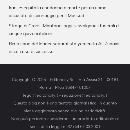
Iran: eseguita la condanna a morte per un uomo
accusato di spionaggio per il Mossad
Strage di Crans-Montana: oggi si svolgono i funerali di
cinque giovani italiani
Rimozione del leader separatista yemenita Al-Zubaidi:
ecco cosa è successo
Copyright © 2025 - Editorially Srl - Via Assisi 21 - 00181
Roma - P.Iva 16947451007
legal@editorially.it - redazione@editorially.it
Questo blog non è una testata giornalistica, in quanto
viene aggiornato senza alcuna periodicità.
Non può pertanto considerarsi un prodotto editoriale ai
sensi della legge n. 62 del 07.03.2001