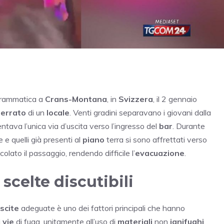
 drammatica a
Crans-Montana
, in
Svizzera
, il 2 gennaio
errato
di un
locale
. Venti gradini separavano i giovani dalla
tava l’unica via d’uscita verso l’ingresso del
bar
. Durante
e e quelli già presenti al
piano
terra si sono affrettati verso
lato il passaggio, rendendo difficile l’
evacuazione
.
scelte discutibili
scite
adeguate è uno dei fattori principali che hanno
i
vie
di fuga, unitamente all’uso di
materiali
non
ignifughi