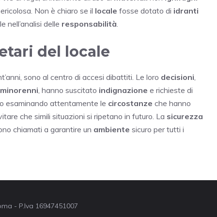
ericolosa. Non è chiaro se il
locale
fosse dotato di
idranti
e nell’analisi delle
responsabilità
.
tari del locale
t’anni, sono al centro di accesi dibattiti. Le loro
decisioni
,
minorenni
, hanno suscitato
indignazione
e richieste di
o esaminando attentamente le
circostanze
che hanno
tare che simili situazioni si ripetano in futuro. La
sicurezza
no chiamati a garantire un
ambiente
sicuro per tutti i
 Roma - P.Iva 16947451007