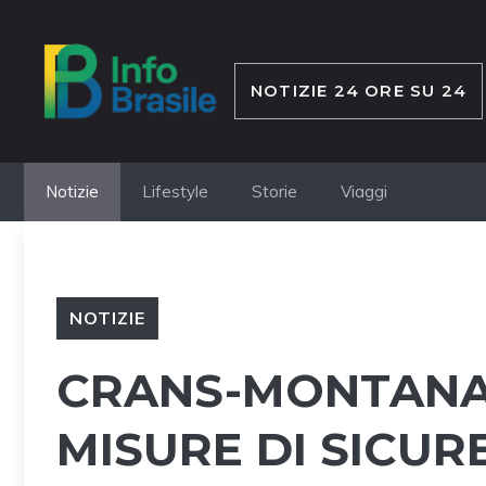
Vai
al
contenuto
NOTIZIE 24 ORE SU 24
Notizie
Lifestyle
Storie
Viaggi
NOTIZIE
CRANS-MONTANA:
MISURE DI SICU