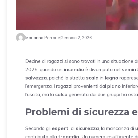
Marianna Perrone
Gennaio 2, 2026
Decine di ragazzi si sono trovati in una situazione
2025, quando un
incendio
è divampato nel
semint
salvezza
, poiché la stretta
scala
in
legno
rappresen
l’emergenza, i ragazzi provenienti dal
piano
inferior
l’uscita, ma la
calca
generata dai due gruppi ha ostaco
Problemi di sicurezza e 
Secondo gli
esperti
di
sicurezza
, la mancanza di
u
contribuito alla
tragedia
. Un numero insufficiente d