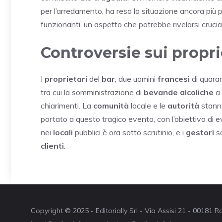
per l’arredamento, ha reso la situazione ancora più p
funzionanti, un aspetto che potrebbe rivelarsi crucial
Controversie sui proprie
I
proprietari
del
bar
, due uomini
francesi
di quaran
tra cui la somministrazione di
bevande
alcoliche
a
chiarimenti. La
comunità
locale e le
autorità
stann
portato a questo tragico evento, con l’obiettivo di evi
nei
locali
pubblici è ora sotto scrutinio, e i
gestori
so
clienti
.
Copyright © 2025 - Editorially Srl - Via Assisi 21 - 00181