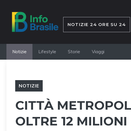
Vai
al
contenuto
NOTIZIE 24 ORE SU 24
Notizie
Lifestyle
Storie
Viaggi
NOTIZIE
CITTÀ METROPOLI
OLTRE 12 MILIONI