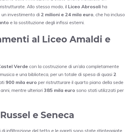
strutturate. Allo stesso modo, il
Liceo Abrosoli
ha
on un investimento di
2 milioni e 24 mila euro
, che ha incluso
anto
e la sostituzione degli infissi esterni.
menti al Liceo Amaldi e
Castel Verde
con la costruzione di un’ala completamente
usica e una biblioteca, per un totale di spesa di quasi
2
ati
900 mila euro
per ristrutturare il quarto piano della sede
 anni, mentre ulteriori
385 mila euro
sono stati utilizzati per
, Russel e Seneca
mi di infiltrazione del tetto e le pareti sono state ritinteggiate.