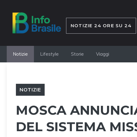
Vai
al
contenuto
NOTIZIE 24 ORE SU 24
Notizie
Lifestyle
Storie
Viaggi
NOTIZIE
MOSCA ANNUNCIA
DEL SISTEMA MIS