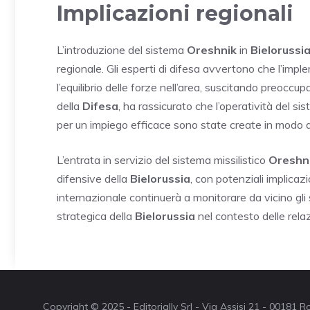
Implicazioni regionali
L’introduzione del sistema
Oreshnik
in
Bielorussi
regionale. Gli esperti di difesa avvertono che l’imple
l’equilibrio delle forze nell’area, suscitando preoccupa
della
Difesa
, ha rassicurato che l’operatività del s
per un impiego efficace sono state create in modo da 
L’entrata in servizio del sistema missilistico
Oreshn
difensive della
Bielorussia
, con potenziali implicaz
internazionale continuerà a monitorare da vicino gli 
strategica della
Bielorussia
nel contesto delle relaz
Copyright © 2025 - Editorially Srl - Via Assisi 21 - 00181