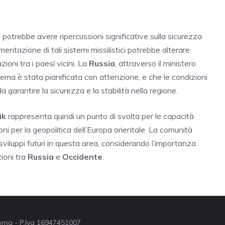
a
potrebbe avere ripercussioni significative sulla sicurezza
mentazione di tali sistemi missilistici potrebbe alterare
zioni tra i paesi vicini. La
Russia
, attraverso il ministero
istema è stata pianificata con attenzione, e che le condizioni
garantire la sicurezza e la stabilità nella regione.
ik
rappresenta quindi un punto di svolta per le capacità
ioni per la geopolitica dell’Europa orientale. La comunità
sviluppi futuri in questa area, considerando l’importanza
ioni tra
Russia
e
Occidente
.
 Roma - P.Iva 16947451007