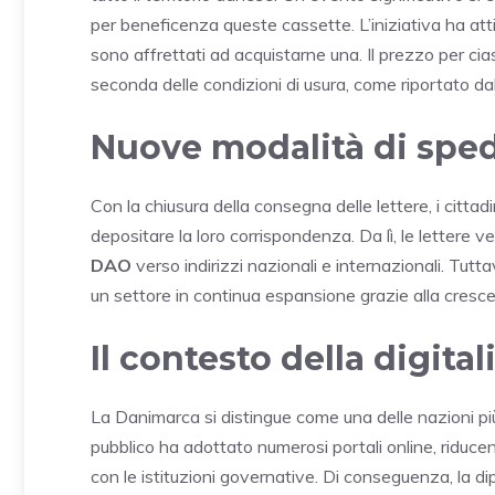
per beneficenza queste cassette. L’iniziativa ha attir
sono affrettati ad acquistarne una. Il prezzo per cia
seconda delle condizioni di usura, come riportato da
Nuove modalità di spedi
Con la chiusura della consegna delle lettere, i cittad
depositare la loro corrispondenza. Da lì, le lettere v
DAO
verso indirizzi nazionali e internazionali. Tutta
un settore in continua espansione grazie alla cresce
Il contesto della digit
La Danimarca si distingue come una delle nazioni pi
pubblico ha adottato numerosi portali online, riduce
con le istituzioni governative. Di conseguenza, la d