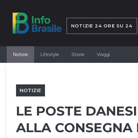
Vai
al
contenuto
NOTIZIE 24 ORE SU 24
Notizie
Lifestyle
Storie
Viaggi
NOTIZIE
LE POSTE DANES
ALLA CONSEGNA 