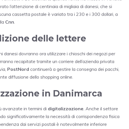
ato l’attenzione di centinaia di migliaia di danesi, che si
scuna cassetta postale è variato tra i 230 e i 300 dollari, a
lla
Cnn
.
zione delle lettere
ini danesi dovranno ora utilizzare i chioschi dei negozi per
erranno recapitate tramite un corriere dell’azienda privata
via,
PostNord
continuerà a gestire la consegna dei pacchi,
nte diffusione dello shopping online.
alizzazione in Danimarca
ù avanzate in termini di
digitalizzazione
. Anche il settore
ndo significativamente la necessità di corrispondenza fisica
ipendenza dai servizi postali è notevolmente inferiore