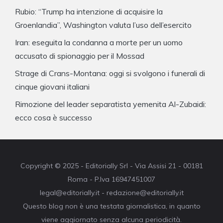
Rubio: “Trump ha intenzione di acquisire la
Groenlandia”, Washington valuta l’uso dell’esercito
Iran: eseguita la condanna a morte per un uomo
accusato di spionaggio per il Mossad
Strage di Crans-Montana: oggi si svolgono i funerali di
cinque giovani italiani
Rimozione del leader separatista yemenita Al-Zubaidi:
ecco cosa è successo
Copyright © 2025 - Editorially Srl - Via Assisi 21 - 00181
Roma - P.Iva 16947451007
legal@editorially.it - redazione@editorially.it
Questo blog non è una testata giornalistica, in quanto
viene aggiornato senza alcuna periodicità.