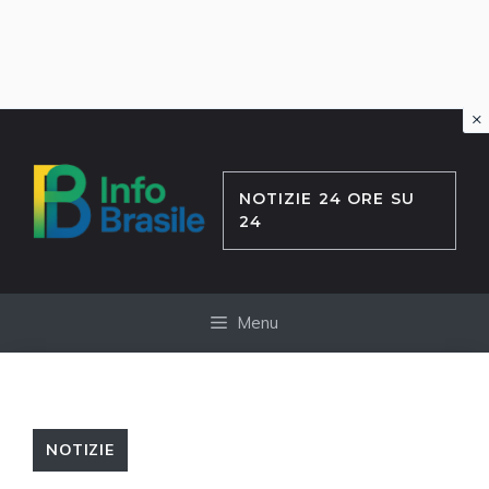
×
Vai
al
contenuto
NOTIZIE 24 ORE SU
24
Menu
NOTIZIE