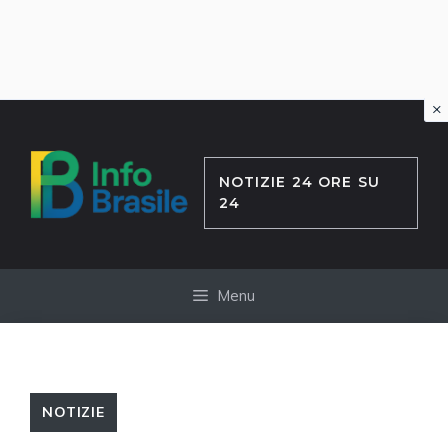
×
Vai
al
contenuto
NOTIZIE 24 ORE SU
24
Menu
NOTIZIE