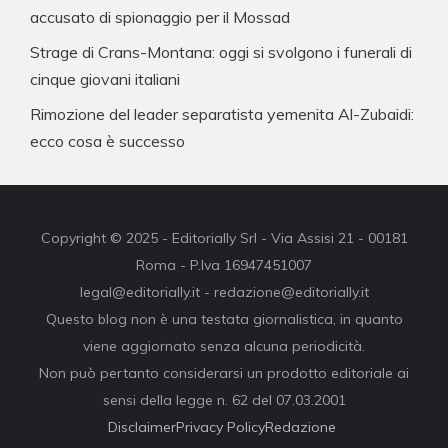
accusato di spionaggio per il Mossad
Strage di Crans-Montana: oggi si svolgono i funerali di
cinque giovani italiani
Rimozione del leader separatista yemenita Al-Zubaidi:
ecco cosa è successo
Copyright © 2025 - Editorially Srl - Via Assisi 21 - 00181
Roma - P.Iva 16947451007
legal@editorially.it - redazione@editorially.it
Questo blog non è una testata giornalistica, in quanto
viene aggiornato senza alcuna periodicità.
Non può pertanto considerarsi un prodotto editoriale ai
sensi della legge n. 62 del 07.03.2001
Disclaimer
Privacy Policy
Redazione