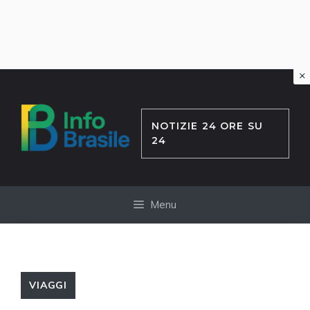
×
Vai
al
contenuto
NOTIZIE 24 ORE SU
24
Menu
VIAGGI