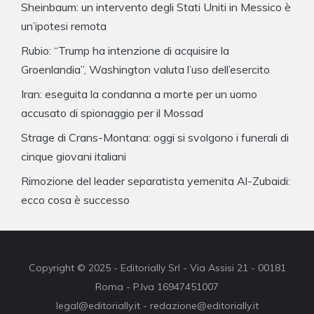
Sheinbaum: un intervento degli Stati Uniti in Messico è
un’ipotesi remota
Rubio: “Trump ha intenzione di acquisire la
Groenlandia”, Washington valuta l’uso dell’esercito
Iran: eseguita la condanna a morte per un uomo
accusato di spionaggio per il Mossad
Strage di Crans-Montana: oggi si svolgono i funerali di
cinque giovani italiani
Rimozione del leader separatista yemenita Al-Zubaidi:
ecco cosa è successo
Copyright © 2025 - Editorially Srl - Via Assisi 21 - 00181
Roma - P.Iva 16947451007
legal@editorially.it - redazione@editorially.it