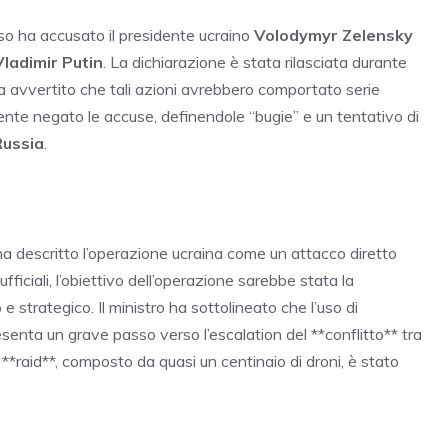
sso ha accusato il presidente ucraino
Volodymyr Zelensky
Vladimir Putin
. La dichiarazione è stata rilasciata durante
 ha avvertito che tali azioni avrebbero comportato serie
te negato le accuse, definendole “bugie” e un tentativo di
Russia
.
so ha descritto l’operazione ucraina come un attacco diretto
fficiali, l’obiettivo dell’operazione sarebbe stata la
 e strategico. Il ministro ha sottolineato che l’uso di
esenta un grave passo verso l’escalation del **conflitto** tra
 **raid**, composto da quasi un centinaio di droni, è stato