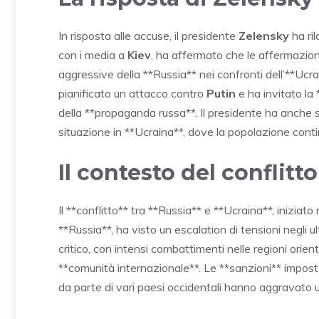
In risposta alle accuse, il presidente
Zelensky
ha ri
con i media a
Kiev
, ha affermato che le affermazioni
aggressive della **Russia** nei confronti dell’**Ucra
pianificato un attacco contro
Putin
e ha invitato la
della **propaganda russa**. Il presidente ha anche s
situazione in **Ucraina**, dove la popolazione contin
Il contesto del conflitto
Il **conflitto** tra **Russia** e **Ucraina**, inizia
**Russia**, ha visto un escalation di tensioni negli u
critico, con intensi combattimenti nelle regioni orie
**comunità internazionale**. Le **sanzioni** imposte 
da parte di vari paesi occidentali hanno aggravato u