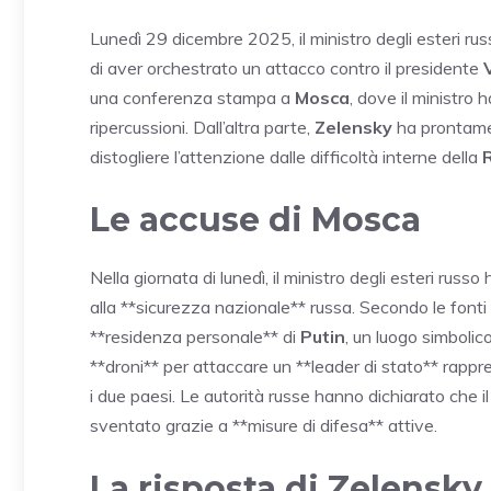
Lunedì 29 dicembre 2025, il ministro degli esteri ru
di aver orchestrato un attacco contro il presidente
una conferenza stampa a
Mosca
, dove il ministro
ripercussioni. Dall’altra parte,
Zelensky
ha prontamen
distogliere l’attenzione dalle difficoltà interne della
Le accuse di Mosca
Nella giornata di lunedì, il ministro degli esteri rus
alla **sicurezza nazionale** russa. Secondo le fonti u
**residenza personale** di
Putin
, un luogo simbolico
**droni** per attaccare un **leader di stato** rappr
i due paesi. Le autorità russe hanno dichiarato che il
sventato grazie a **misure di difesa** attive.
La risposta di Zelensky