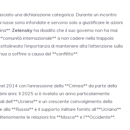
lasciato una dichiarazione categorica. Durante un incontro
 russe sono infondate e servono solo a giustificare le azioni
ina**.
Zelensky
ha ribadito che il suo governo non ha mai
 **comunità internazionale** a non cadere nella trappola
ottolineato l’importanza di mantenere alta l’attenzione sulla
ua a soffrire a causa del **conflitto**.
to nel 2014 con l’annessione della **Crimea** da parte della
ltimi anni. Il 2025 si è rivelato un anno particolarmente
ntali dell’**Ucraina** e un crescente coinvolgimento della
alla **Russia** e il supporto militare fornito all’**Ucraina**
lteriormente le relazioni tra **Mosca** e l’**Occidente**.