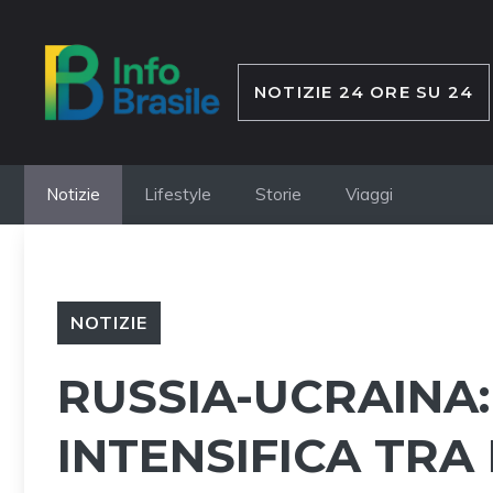
Vai
al
contenuto
NOTIZIE 24 ORE SU 24
Notizie
Lifestyle
Storie
Viaggi
NOTIZIE
RUSSIA-UCRAINA: 
INTENSIFICA TRA