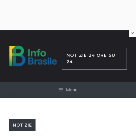
×
Vai
al
contenuto
NOTIZIE 24 ORE SU
24
Menu
NOTIZIE