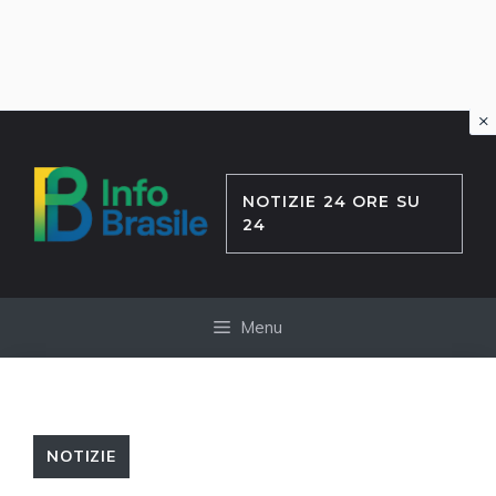
×
Vai
al
contenuto
NOTIZIE 24 ORE SU
24
Menu
NOTIZIE