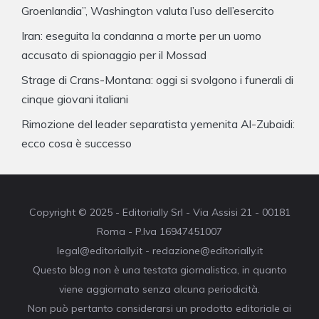
Groenlandia”, Washington valuta l’uso dell’esercito
Iran: eseguita la condanna a morte per un uomo
accusato di spionaggio per il Mossad
Strage di Crans-Montana: oggi si svolgono i funerali di
cinque giovani italiani
Rimozione del leader separatista yemenita Al-Zubaidi:
ecco cosa è successo
Copyright © 2025 - Editorially Srl - Via Assisi 21 - 00181
Roma - P.Iva 16947451007
legal@editorially.it - redazione@editorially.it
Questo blog non è una testata giornalistica, in quanto
viene aggiornato senza alcuna periodicità.
Non può pertanto considerarsi un prodotto editoriale ai