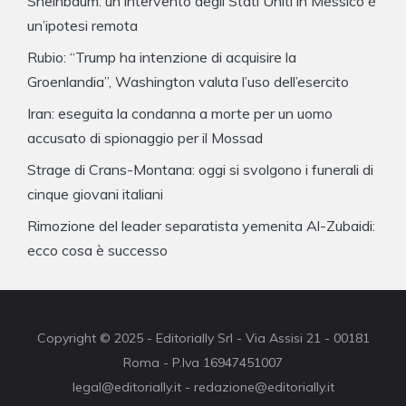
Sheinbaum: un intervento degli Stati Uniti in Messico è
un’ipotesi remota
Rubio: “Trump ha intenzione di acquisire la
Groenlandia”, Washington valuta l’uso dell’esercito
Iran: eseguita la condanna a morte per un uomo
accusato di spionaggio per il Mossad
Strage di Crans-Montana: oggi si svolgono i funerali di
cinque giovani italiani
Rimozione del leader separatista yemenita Al-Zubaidi:
ecco cosa è successo
Copyright © 2025 - Editorially Srl - Via Assisi 21 - 00181
Roma - P.Iva 16947451007
legal@editorially.it - redazione@editorially.it