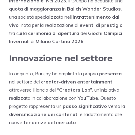
internazionale
. Nel
2023
, il Gruppo ha acquisito una
quota di maggioranza
in
Balich Wonder Studios
,
una società specializzata nell’
intrattenimento dal
vivo
, nota per la realizzazione di
eventi di prestigio
,
tra cui la
cerimonia di apertura
dei
Giochi Olimpici
Invernali
di
Milano Cortina 2026
.
Innovazione nel settore
In aggiunta, Banijay ha ampliato la propria
presenza
nel settore del
creator-driven entertainment
attraverso il lancio del
“Creators Lab”
, un’iniziativa
realizzata in collaborazione con
YouTube
. Questo
progetto rappresenta un
passo significativo
verso la
diversificazione dei contenuti
e l’adattamento alle
nuove
tendenze del mercato
.