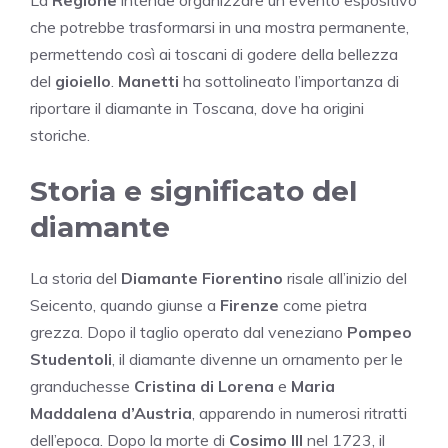
La
Regione
intende organizzare un evento espositivo
che potrebbe trasformarsi in una mostra permanente,
permettendo così ai toscani di godere della bellezza
del
gioiello
.
Manetti
ha sottolineato l’importanza di
riportare il diamante in Toscana, dove ha origini
storiche.
Storia e significato del
diamante
La storia del
Diamante Fiorentino
risale all’inizio del
Seicento, quando giunse a
Firenze
come pietra
grezza. Dopo il taglio operato dal veneziano
Pompeo
Studentoli
, il diamante divenne un ornamento per le
granduchesse
Cristina di Lorena
e
Maria
Maddalena d’Austria
, apparendo in numerosi ritratti
dell’epoca. Dopo la morte di
Cosimo III
nel 1723, il