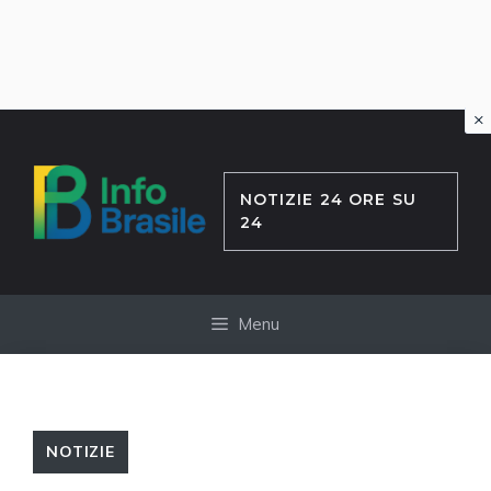
×
Vai
al
contenuto
NOTIZIE 24 ORE SU
24
Menu
NOTIZIE