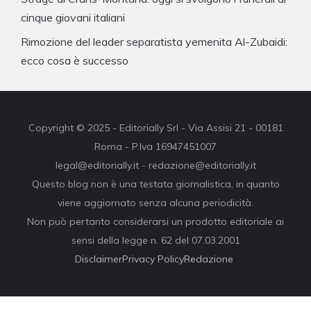
cinque giovani italiani
Rimozione del leader separatista yemenita Al-Zubaidi:
ecco cosa è successo
Copyright © 2025 - Editorially Srl - Via Assisi 21 - 00181
Roma - P.Iva 16947451007
legal@editorially.it - redazione@editorially.it
Questo blog non è una testata giornalistica, in quanto
viene aggiornato senza alcuna periodicità.
Non può pertanto considerarsi un prodotto editoriale ai
sensi della legge n. 62 del 07.03.2001
Disclaimer
Privacy Policy
Redazione