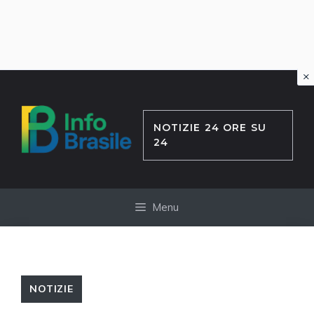
×
Vai
al
contenuto
NOTIZIE 24 ORE SU
24
Menu
NOTIZIE