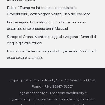
Rubio: “Trump ha intenzione di acquisire la
Groenlandia”, Washington valuta l’uso dell’esercito
Iran: eseguita la condanna a morte per un uomo
accusato di spionaggio per il Mossad
Strage di Crans-Montana: oggi si svolgono i funerali di
cinque giovani italiani
Rimozione del leader separatista yemenita Al-Zubaidi:
ecco cosa è successo
Copyright © 2025 - Editorially Srl - Via Assisi 21 - 00181
Roma - P.Iva 16947451007
legal@editorially.it - redazione@editorially.it
Questo blog non è una testata giornalistica, in quanto