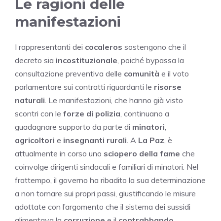
Le ragioni delle
manifestazioni
I rappresentanti dei
cocaleros
sostengono che il
decreto sia
incostituzionale
, poiché bypassa la
consultazione preventiva delle
comunità
e il voto
parlamentare sui contratti riguardanti le
risorse
naturali
. Le manifestazioni, che hanno già visto
scontri con le
forze di polizia
, continuano a
guadagnare supporto da parte di
minatori
,
agricoltori
e
insegnanti rurali
. A
La Paz
, è
attualmente in corso uno
sciopero della fame
che
coinvolge dirigenti sindacali e familiari di minatori. Nel
frattempo, il governo ha ribadito la sua determinazione
a non tornare sui propri passi, giustificando le misure
adottate con l’argomento che il sistema dei sussidi
alimentava la
corruzione
e il
contrabbando
.