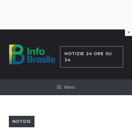
×
Vai
al
contenuto
NOTIZIE 24 ORE SU
24
Menu
NOTIZIE