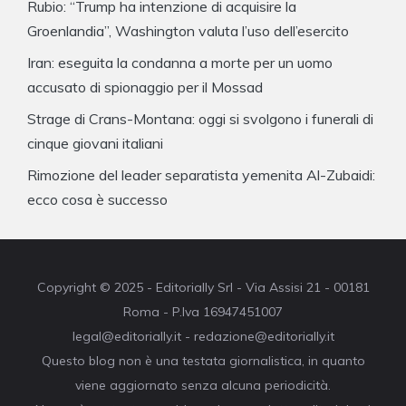
Rubio: “Trump ha intenzione di acquisire la
Groenlandia”, Washington valuta l’uso dell’esercito
Iran: eseguita la condanna a morte per un uomo
accusato di spionaggio per il Mossad
Strage di Crans-Montana: oggi si svolgono i funerali di
cinque giovani italiani
Rimozione del leader separatista yemenita Al-Zubaidi:
ecco cosa è successo
Copyright © 2025 - Editorially Srl - Via Assisi 21 - 00181
Roma - P.Iva 16947451007
legal@editorially.it - redazione@editorially.it
Questo blog non è una testata giornalistica, in quanto
viene aggiornato senza alcuna periodicità.