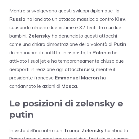
Mentre si svolgevano questi sviluppi diplomatici, la
Russia
ha lanciato un attacco massiccio contro
Kiev
,
causando almeno due vittime e 32 feriti, tra cui due
bambini.
Zelensky
ha denunciato questi attacchi
come una chiara dimostrazione della volontà di
Putin
di continuare il conflitto. In risposta, la
Polonia
ha
attivato i suoi jet e ha temporaneamente chiuso due
aeroporti in reazione agli attacchi russi, mentre il
presidente francese
Emmanuel Macron
ha
condannato le azioni di
Mosca
.
Le posizioni di zelensky e
putin
In vista dell’incontro con
Trump
,
Zelensky
ha ribadito
l’importanza di mantenere posizioni forti sia sul campo