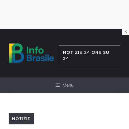
×
Vai
al
contenuto
NOTIZIE 24 ORE SU
24
Menu
NOTIZIE