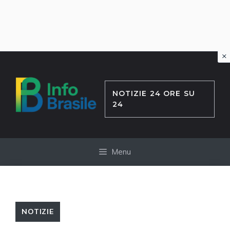
×
Vai
al
contenuto
NOTIZIE 24 ORE SU
24
Menu
NOTIZIE