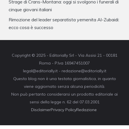
Strage di Crans-Montana: oggi si svolgono i funerali di
cinque giovani italiani
Rimozione del leader separatista yemenita Al-Zubaidi:
ecco cosa è successo
Copyright © 2025 - Editorially Srl - Via Assisi 21 - 00181
Roma - P.Iva 16947451007
legal@editorially.it - redazione@editorially.it
Questo blog non è una testata giornalistica, in quanto
viene aggiornato senza alcuna periodicità.
Non può pertanto considerarsi un prodotto editoriale ai
sensi della legge n. 62 del 07.03.2001
Disclaimer
Privacy Policy
Redazione