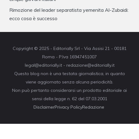
Rimozione del leader separatista yemenita Al-Zubaidi:
ecco cosa è successo
Copyright © 2025 - Editorially Srl - Via Assisi 21 - 00181
Roma - P.Iva 16947451007
legal@editorially.it - redazione@editorially.it
Questo blog non è una testata giornalistica, in quanto
viene aggiornato senza alcuna periodicità.
Non può pertanto considerarsi un prodotto editoriale ai
sensi della legge n. 62 del 07.03.2001
Disclaimer
Privacy Policy
Redazione