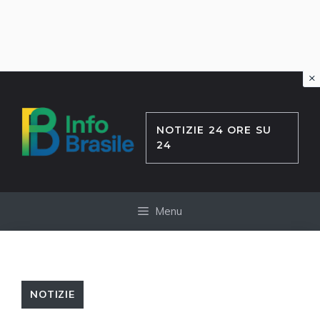
×
Vai
al
contenuto
NOTIZIE 24 ORE SU
24
Menu
NOTIZIE