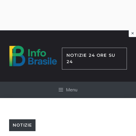
×
Vai
al
contenuto
NOTIZIE 24 ORE SU
24
Menu
NOTIZIE