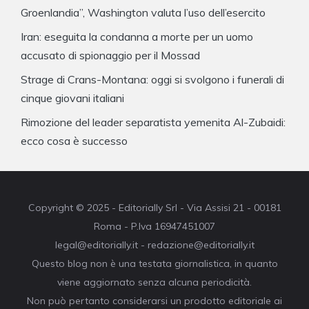
Groenlandia”, Washington valuta l’uso dell’esercito
Iran: eseguita la condanna a morte per un uomo
accusato di spionaggio per il Mossad
Strage di Crans-Montana: oggi si svolgono i funerali di
cinque giovani italiani
Rimozione del leader separatista yemenita Al-Zubaidi:
ecco cosa è successo
Copyright © 2025 - Editorially Srl - Via Assisi 21 - 00181
Roma - P.Iva 16947451007
legal@editorially.it - redazione@editorially.it
Questo blog non è una testata giornalistica, in quanto
viene aggiornato senza alcuna periodicità.
Non può pertanto considerarsi un prodotto editoriale ai