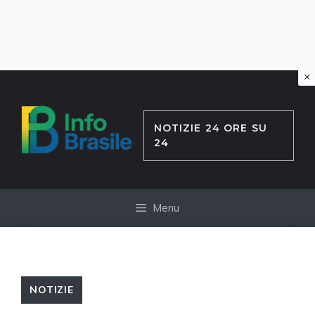
×
Vai
al
contenuto
NOTIZIE 24 ORE SU
24
Menu
NOTIZIE