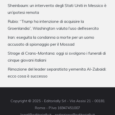
Sheinbaum: un intervento degli Stati Uniti in Messico è
un’ipotesi remota
Rubio: “Trump ha intenzione di acquisire la
Groenlandia”, Washington valuta l’uso dell’esercito
Iran: eseguita la condanna a morte per un uomo
accusato di spionaggio per il Mossad
Strage di Crans-Montana: oggi si svolgono i funerali di
cinque giovani italiani
Rimozione del leader separatista yemenita Al-Zubaidi:
ecco cosa è successo
Copyright © 2025 - Editorially Srl - Via Assisi 21 - 00181
Roma - P.Iva 16947451007
legal@editorially.it - redazione@editorially.it