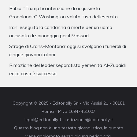
Rubio: “Trump ha intenzione di acquisire la
Groenlandia”, Washington valuta l’uso dell’esercito
Iran: eseguita la condanna a morte per un uomo
accusato di spionaggio per il Mossad
Strage di Crans-Montana: oggi si svolgono i funerali di
cinque giovani italiani
Rimozione del leader separatista yemenita Al-Zubaidi:
ecco cosa è successo
Copyright © 2025 - Editorially Srl - Via Assisi 21 - 00181
Roma - P.Iva 16947451007
legal@editorially.it - redazione@editorially.it
Questo blog non è una testata giornalistica, in quanto
viene aggiornato senza alcuna periodicità.