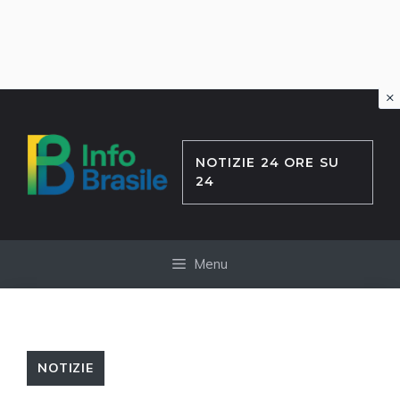
×
Vai
al
contenuto
NOTIZIE 24 ORE SU
24
Menu
NOTIZIE