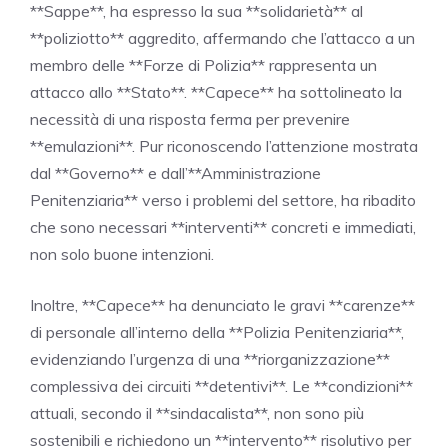
**Sappe**, ha espresso la sua **solidarietà** al
**poliziotto** aggredito, affermando che l’attacco a un
membro delle **Forze di Polizia** rappresenta un
attacco allo **Stato**. **Capece** ha sottolineato la
necessità di una risposta ferma per prevenire
**emulazioni**. Pur riconoscendo l’attenzione mostrata
dal **Governo** e dall’**Amministrazione
Penitenziaria** verso i problemi del settore, ha ribadito
che sono necessari **interventi** concreti e immediati,
non solo buone intenzioni.
Inoltre, **Capece** ha denunciato le gravi **carenze**
di personale all’interno della **Polizia Penitenziaria**,
evidenziando l’urgenza di una **riorganizzazione**
complessiva dei circuiti **detentivi**. Le **condizioni**
attuali, secondo il **sindacalista**, non sono più
sostenibili e richiedono un **intervento** risolutivo per