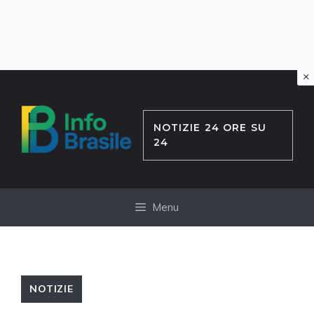
×
Vai
al
contenuto
NOTIZIE 24 ORE SU
24
Menu
NOTIZIE