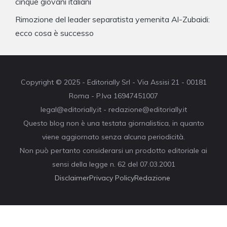
cinque giovani italiani
Rimozione del leader separatista yemenita Al-Zubaidi:
ecco cosa è successo
Copyright © 2025 - Editorially Srl - Via Assisi 21 - 00181
Roma - P.Iva 16947451007
legal@editorially.it - redazione@editorially.it
Questo blog non è una testata giornalistica, in quanto
viene aggiornato senza alcuna periodicità.
Non può pertanto considerarsi un prodotto editoriale ai
sensi della legge n. 62 del 07.03.2001
Disclaimer
Privacy Policy
Redazione