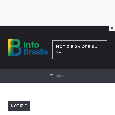
×
Vai
al
contenuto
NOTIZIE 24 ORE SU
24
Menu
NOTIZIE